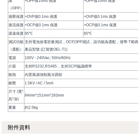
護
>OPP值10ms 保護
>OPP值10ms 保護
（OPP）
過壓保護
>OVP值0.1ms 保護
>OVP值0.1ms 保護
過流保護
>OCP值0.1ms 保護
>OCP值0.1ms 保護
過溫保護
85℃
85℃
測試功能
支持電池放電容量測試，OCP,OPP測試，該功能為選配，僅帶-T尾碼
（選配）
產品型號 (訂貨號OEL-T1)
電源
100V - 240Vac; 50Hz/60Hz
介面
支持RS232,RS485，支持SCPI協議標準
散熱
內置風扇強制風冷調節
耐壓
1.5KV / AC / 5mA
尺寸 (寬*
84mm*151mm*283mm
高*深)
重量
約2.5kg
附件資料