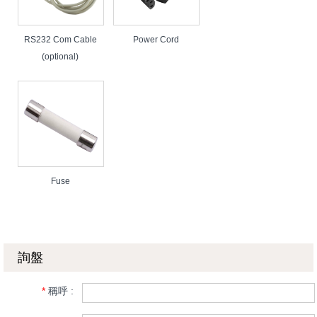
RS232 Com Cable
Power Cord
(optional)
Fuse
詢盤
*
稱呼 :